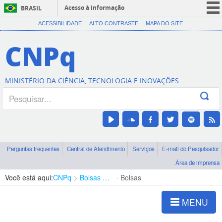
Acesso à informação
BRASIL
CORONAVÍRUS (COVID-19)
ACESSIBILIDADE
ALTO CONTRASTE
MAPA DO SITE
Participe
CNPq
Serviços
Legislação
MINISTÉRIO DA CIÊNCIA, TECNOLOGIA E INOVAÇÕES
Canais
Perguntas frequentes
Central de Atendimento
Serviços
E-mail do Pesquisador
Área de imprensa
Você está aqui:
CNPq
Bolsas e Auxílios Vigentes
Bolsas
MENU