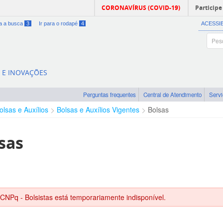
CORONAVÍRUS (COVID-19)
Participe
ra a busca
3
Ir para o rodapé
4
ACESSI
A E INOVAÇÕES
Perguntas frequentes
Central de Atendimento
Serv
olsas e Auxílios
Bolsas e Auxílios Vigentes
Bolsas
sas
 CNPq - Bolsistas está temporariamente indisponível.