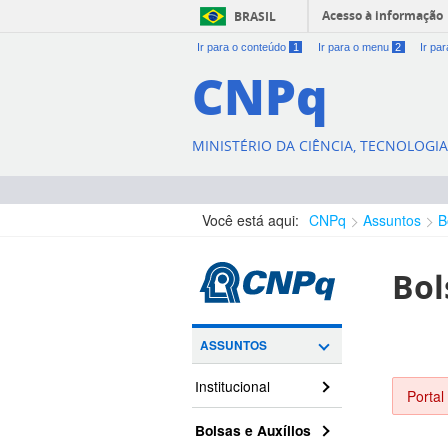
Acesso à informação
BRASIL
Ir para o conteúdo
1
Ir para o menu
2
Ir pa
CNPq
MINISTÉRIO DA CIÊNCIA, TECNOLOGI
Você está aqui:
CNPq
Assuntos
B
Bol
ASSUNTOS
Institucional
Portal
Bolsas e Auxílios