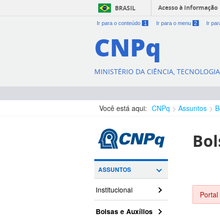
Acesso à informação
BRASIL
Ir para o conteúdo
1
Ir para o menu
2
Ir pa
CNPq
MINISTÉRIO DA CIÊNCIA, TECNOLOGI
Você está aqui:
CNPq
Assuntos
B
Bol
ASSUNTOS
Institucional
Portal
Bolsas e Auxílios