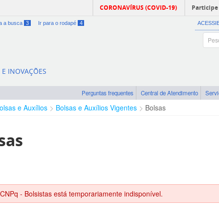
CORONAVÍRUS (COVID-19)
Participe
ra a busca
3
Ir para o rodapé
4
ACESSI
A E INOVAÇÕES
Perguntas frequentes
Central de Atendimento
Serv
olsas e Auxílios
Bolsas e Auxílios Vigentes
Bolsas
sas
 CNPq - Bolsistas está temporariamente indisponível.