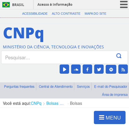
Acesso à informação
BRASIL
CORONAVÍRUS (COVID-19)
ACESSIBILIDADE
ALTO CONTRASTE
MAPA DO SITE
Participe
CNPq
Serviços
Legislação
MINISTÉRIO DA CIÊNCIA, TECNOLOGIA E INOVAÇÕES
Canais
Perguntas frequentes
Central de Atendimento
Serviços
E-mail do Pesquisador
Área de imprensa
Você está aqui:
CNPq
Bolsas e Auxílios Vigentes
Bolsas
MENU