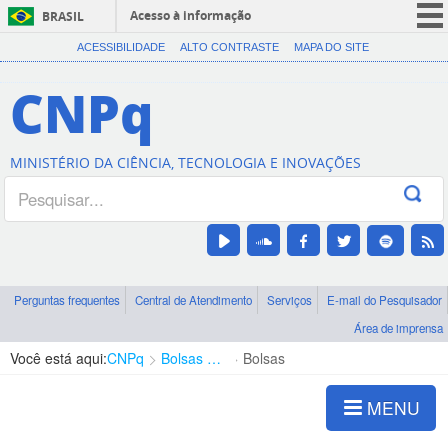
Acesso à informação
BRASIL
CORONAVÍRUS (COVID-19)
ACESSIBILIDADE
ALTO CONTRASTE
MAPA DO SITE
Participe
CNPq
Serviços
Legislação
MINISTÉRIO DA CIÊNCIA, TECNOLOGIA E INOVAÇÕES
Canais
Perguntas frequentes
Central de Atendimento
Serviços
E-mail do Pesquisador
Área de imprensa
Você está aqui:
CNPq
Bolsas e Auxílios Vigentes
Bolsas
MENU