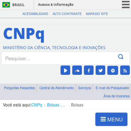
Acesso à informação
BRASIL
CORONAVÍRUS (COVID-19)
ACESSIBILIDADE
ALTO CONTRASTE
MAPA DO SITE
Participe
CNPq
Serviços
Legislação
MINISTÉRIO DA CIÊNCIA, TECNOLOGIA E INOVAÇÕES
Canais
Perguntas frequentes
Central de Atendimento
Serviços
E-mail do Pesquisador
Área de imprensa
Você está aqui:
CNPq
Bolsas e Auxílios Vigentes
Bolsas
MENU