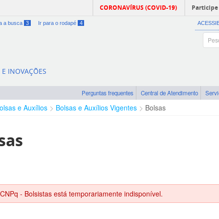
CORONAVÍRUS (COVID-19)
Participe
ra a busca
3
Ir para o rodapé
4
ACESSI
A E INOVAÇÕES
Perguntas frequentes
Central de Atendimento
Serv
olsas e Auxílios
Bolsas e Auxílios Vigentes
Bolsas
sas
 CNPq - Bolsistas está temporariamente indisponível.