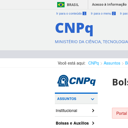
Acesso à informação
BRASIL
Ir para o conteúdo
1
Ir para o menu
2
Ir pa
CNPq
MINISTÉRIO DA CIÊNCIA, TECNOLOGI
Você está aqui:
CNPq
Assuntos
B
Bol
ASSUNTOS
Institucional
Portal
Bolsas e Auxílios