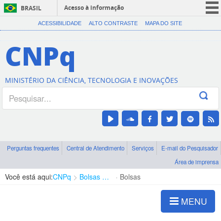
Acesso à informação
BRASIL
CORONAVÍRUS (COVID-19)
ACESSIBILIDADE
ALTO CONTRASTE
MAPA DO SITE
Participe
CNPq
Serviços
Legislação
MINISTÉRIO DA CIÊNCIA, TECNOLOGIA E INOVAÇÕES
Canais
Perguntas frequentes
Central de Atendimento
Serviços
E-mail do Pesquisador
Área de imprensa
Você está aqui:
CNPq
Bolsas e Auxílios Vigentes
Bolsas
MENU