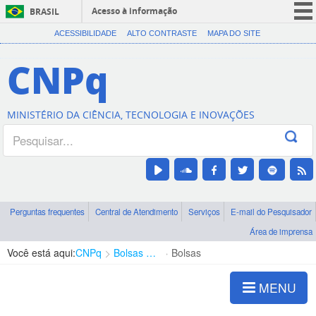
Acesso à informação
BRASIL
CORONAVÍRUS (COVID-19)
ACESSIBILIDADE
ALTO CONTRASTE
MAPA DO SITE
Participe
CNPq
Serviços
Legislação
MINISTÉRIO DA CIÊNCIA, TECNOLOGIA E INOVAÇÕES
Canais
Perguntas frequentes
Central de Atendimento
Serviços
E-mail do Pesquisador
Área de imprensa
Você está aqui:
CNPq
Bolsas e Auxílios Vigentes
Bolsas
MENU