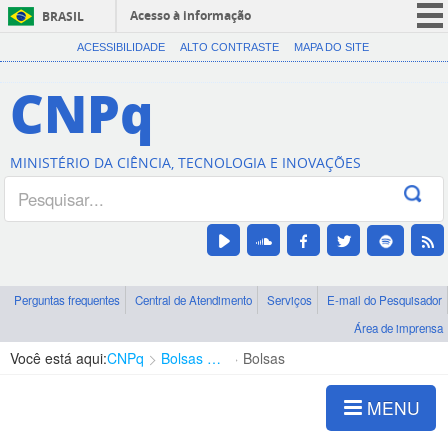
Acesso à informação
BRASIL
CORONAVÍRUS (COVID-19)
ACESSIBILIDADE
ALTO CONTRASTE
MAPA DO SITE
Participe
CNPq
Serviços
Legislação
MINISTÉRIO DA CIÊNCIA, TECNOLOGIA E INOVAÇÕES
Canais
Perguntas frequentes
Central de Atendimento
Serviços
E-mail do Pesquisador
Área de imprensa
Você está aqui:
CNPq
Bolsas e Auxílios Vigentes
Bolsas
MENU