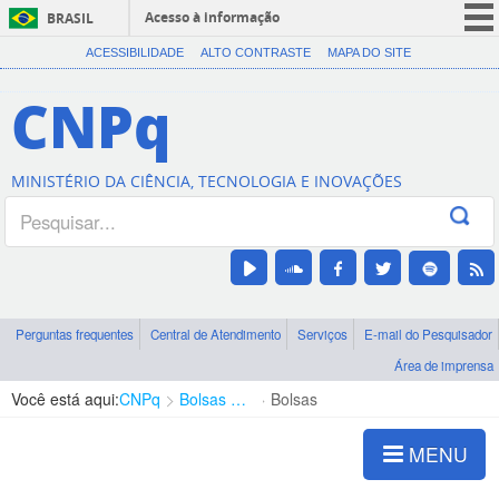
Acesso à informação
BRASIL
CORONAVÍRUS (COVID-19)
ACESSIBILIDADE
ALTO CONTRASTE
MAPA DO SITE
Participe
CNPq
Serviços
Legislação
MINISTÉRIO DA CIÊNCIA, TECNOLOGIA E INOVAÇÕES
Canais
Perguntas frequentes
Central de Atendimento
Serviços
E-mail do Pesquisador
Área de imprensa
Você está aqui:
CNPq
Bolsas e Auxílios Vigentes
Bolsas
MENU