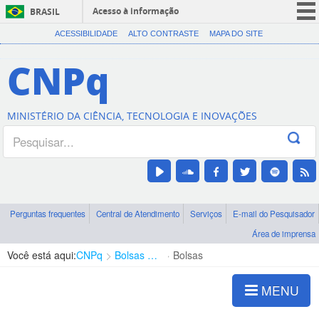
Acesso à informação
BRASIL
CORONAVÍRUS (COVID-19)
ACESSIBILIDADE
ALTO CONTRASTE
MAPA DO SITE
Participe
CNPq
Serviços
Legislação
MINISTÉRIO DA CIÊNCIA, TECNOLOGIA E INOVAÇÕES
Canais
Perguntas frequentes
Central de Atendimento
Serviços
E-mail do Pesquisador
Área de imprensa
Você está aqui:
CNPq
Bolsas e Auxílios Vigentes
Bolsas
MENU