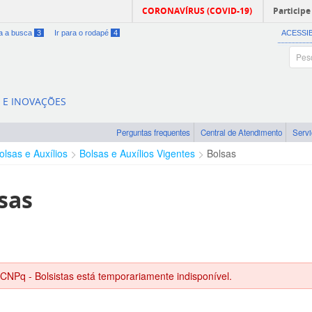
CORONAVÍRUS (COVID-19)
Participe
ra a busca
3
Ir para o rodapé
4
ACESSI
A E INOVAÇÕES
Perguntas frequentes
Central de Atendimento
Serv
olsas e Auxílios
Bolsas e Auxílios Vigentes
Bolsas
sas
 CNPq - Bolsistas está temporariamente indisponível.