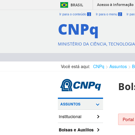
Acesso à informação
BRASIL
Ir para o conteúdo
1
Ir para o menu
2
Ir pa
CNPq
MINISTÉRIO DA CIÊNCIA, TECNOLOGI
Você está aqui:
CNPq
Assuntos
B
Bol
ASSUNTOS
Institucional
Portal
Bolsas e Auxílios