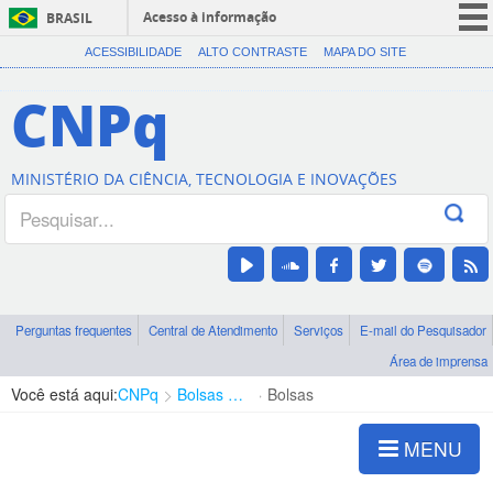
Acesso à informação
BRASIL
CORONAVÍRUS (COVID-19)
ACESSIBILIDADE
ALTO CONTRASTE
MAPA DO SITE
Participe
CNPq
Serviços
Legislação
MINISTÉRIO DA CIÊNCIA, TECNOLOGIA E INOVAÇÕES
Canais
Perguntas frequentes
Central de Atendimento
Serviços
E-mail do Pesquisador
Área de imprensa
Você está aqui:
CNPq
Bolsas e Auxílios Vigentes
Bolsas
MENU