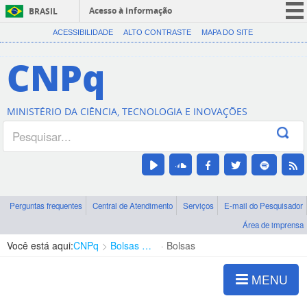
Acesso à informação
BRASIL
CORONAVÍRUS (COVID-19)
ACESSIBILIDADE
ALTO CONTRASTE
MAPA DO SITE
Participe
CNPq
Serviços
Legislação
MINISTÉRIO DA CIÊNCIA, TECNOLOGIA E INOVAÇÕES
Canais
Perguntas frequentes
Central de Atendimento
Serviços
E-mail do Pesquisador
Área de imprensa
Você está aqui:
CNPq
Bolsas e Auxílios Vigentes
Bolsas
MENU