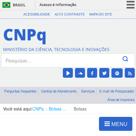
Acesso à informação
BRASIL
CORONAVÍRUS (COVID-19)
ACESSIBILIDADE
ALTO CONTRASTE
MAPA DO SITE
Participe
CNPq
Serviços
Legislação
MINISTÉRIO DA CIÊNCIA, TECNOLOGIA E INOVAÇÕES
Canais
Perguntas frequentes
Central de Atendimento
Serviços
E-mail do Pesquisador
Área de imprensa
Você está aqui:
CNPq
Bolsas e Auxílios Vigentes
Bolsas
MENU