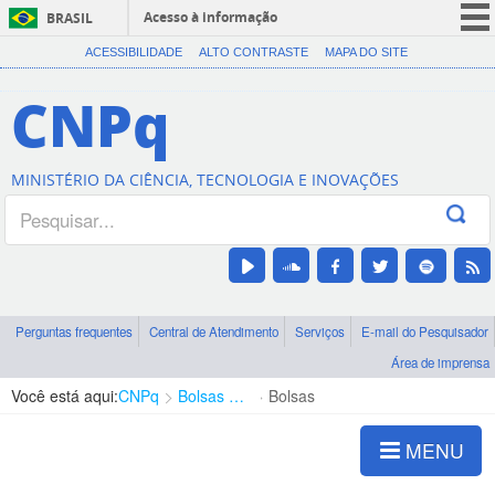
Acesso à informação
BRASIL
CORONAVÍRUS (COVID-19)
ACESSIBILIDADE
ALTO CONTRASTE
MAPA DO SITE
Participe
CNPq
Serviços
Legislação
MINISTÉRIO DA CIÊNCIA, TECNOLOGIA E INOVAÇÕES
Canais
Perguntas frequentes
Central de Atendimento
Serviços
E-mail do Pesquisador
Área de imprensa
Você está aqui:
CNPq
Bolsas e Auxílios Vigentes
Bolsas
MENU