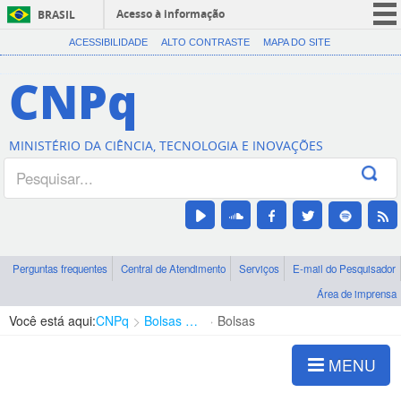
Acesso à informação
BRASIL
CORONAVÍRUS (COVID-19)
ACESSIBILIDADE
ALTO CONTRASTE
MAPA DO SITE
Participe
CNPq
Serviços
Legislação
MINISTÉRIO DA CIÊNCIA, TECNOLOGIA E INOVAÇÕES
Canais
Perguntas frequentes
Central de Atendimento
Serviços
E-mail do Pesquisador
Área de imprensa
Você está aqui:
CNPq
Bolsas e Auxílios Vigentes
Bolsas
MENU