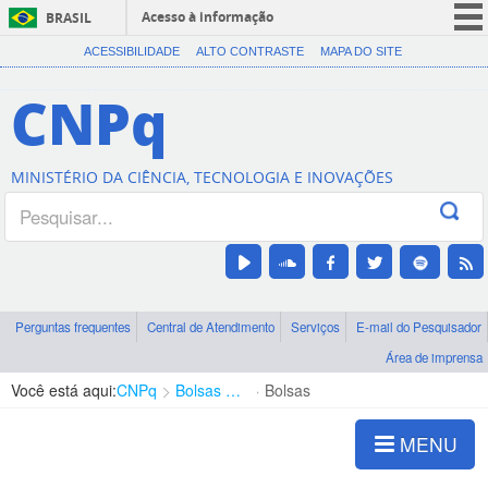
Acesso à informação
BRASIL
CORONAVÍRUS (COVID-19)
ACESSIBILIDADE
ALTO CONTRASTE
MAPA DO SITE
Participe
CNPq
Serviços
Legislação
MINISTÉRIO DA CIÊNCIA, TECNOLOGIA E INOVAÇÕES
Canais
Perguntas frequentes
Central de Atendimento
Serviços
E-mail do Pesquisador
Área de imprensa
Você está aqui:
CNPq
Bolsas e Auxílios Vigentes
Bolsas
MENU