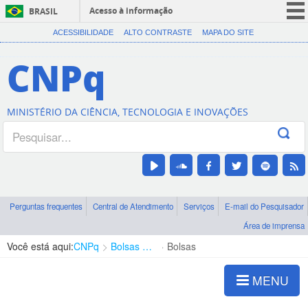
Acesso à informação
BRASIL
CORONAVÍRUS (COVID-19)
ACESSIBILIDADE
ALTO CONTRASTE
MAPA DO SITE
Participe
CNPq
Serviços
Legislação
MINISTÉRIO DA CIÊNCIA, TECNOLOGIA E INOVAÇÕES
Canais
Perguntas frequentes
Central de Atendimento
Serviços
E-mail do Pesquisador
Área de imprensa
Você está aqui:
CNPq
Bolsas e Auxílios Vigentes
Bolsas
MENU