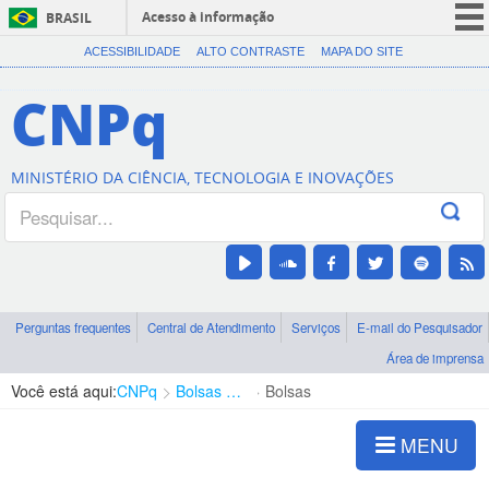
Acesso à informação
BRASIL
CORONAVÍRUS (COVID-19)
ACESSIBILIDADE
ALTO CONTRASTE
MAPA DO SITE
Participe
CNPq
Serviços
Legislação
MINISTÉRIO DA CIÊNCIA, TECNOLOGIA E INOVAÇÕES
Canais
Perguntas frequentes
Central de Atendimento
Serviços
E-mail do Pesquisador
Área de imprensa
Você está aqui:
CNPq
Bolsas e Auxílios Vigentes
Bolsas
MENU