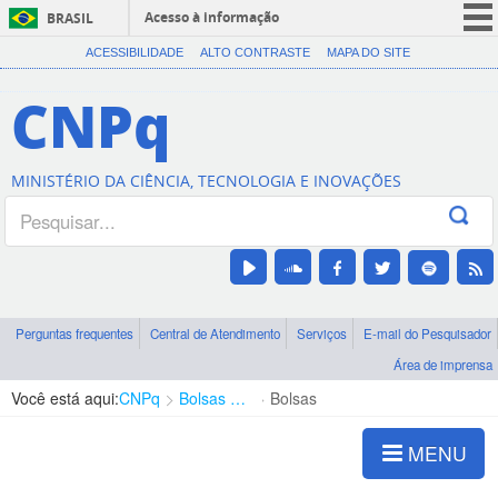
Acesso à informação
BRASIL
CORONAVÍRUS (COVID-19)
ACESSIBILIDADE
ALTO CONTRASTE
MAPA DO SITE
Participe
CNPq
Serviços
Legislação
MINISTÉRIO DA CIÊNCIA, TECNOLOGIA E INOVAÇÕES
Canais
Perguntas frequentes
Central de Atendimento
Serviços
E-mail do Pesquisador
Área de imprensa
Você está aqui:
CNPq
Bolsas e Auxílios Vigentes
Bolsas
MENU