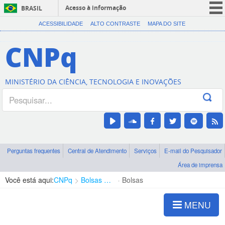
Acesso à informação
BRASIL
CORONAVÍRUS (COVID-19)
ACESSIBILIDADE
ALTO CONTRASTE
MAPA DO SITE
Participe
CNPq
Serviços
Legislação
MINISTÉRIO DA CIÊNCIA, TECNOLOGIA E INOVAÇÕES
Canais
Perguntas frequentes
Central de Atendimento
Serviços
E-mail do Pesquisador
Área de imprensa
Você está aqui:
CNPq
Bolsas e Auxílios Vigentes
Bolsas
MENU