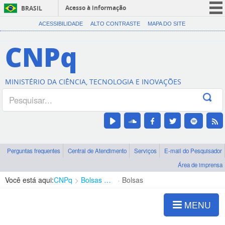
Acesso à informação
BRASIL
CORONAVÍRUS (COVID-19)
ACESSIBILIDADE
ALTO CONTRASTE
MAPA DO SITE
Participe
CNPq
Serviços
Legislação
MINISTÉRIO DA CIÊNCIA, TECNOLOGIA E INOVAÇÕES
Canais
Perguntas frequentes
Central de Atendimento
Serviços
E-mail do Pesquisador
Área de imprensa
Você está aqui:
CNPq
Bolsas e Auxílios Vigentes
Bolsas
MENU