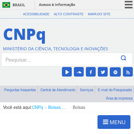
Acesso à informação
BRASIL
CORONAVÍRUS (COVID-19)
ACESSIBILIDADE
ALTO CONTRASTE
MAPA DO SITE
Participe
CNPq
Serviços
Legislação
MINISTÉRIO DA CIÊNCIA, TECNOLOGIA E INOVAÇÕES
Canais
Perguntas frequentes
Central de Atendimento
Serviços
E-mail do Pesquisador
Área de imprensa
Você está aqui:
CNPq
Bolsas e Auxílios Vigentes
Bolsas
MENU