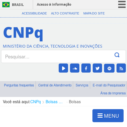
Acesso à informação
BRASIL
CORONAVÍRUS (COVID-19)
ACESSIBILIDADE
ALTO CONTRASTE
MAPA DO SITE
Participe
CNPq
Serviços
Legislação
MINISTÉRIO DA CIÊNCIA, TECNOLOGIA E INOVAÇÕES
Canais
Perguntas frequentes
Central de Atendimento
Serviços
E-mail do Pesquisador
Área de imprensa
Você está aqui:
CNPq
Bolsas e Auxílios Vigentes
Bolsas
MENU