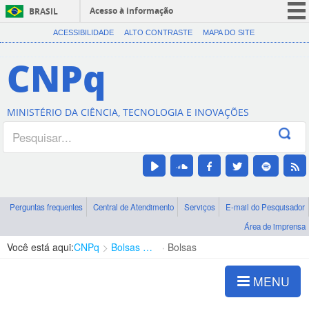
Acesso à informação
BRASIL
CORONAVÍRUS (COVID-19)
ACESSIBILIDADE
ALTO CONTRASTE
MAPA DO SITE
Participe
CNPq
Serviços
Legislação
MINISTÉRIO DA CIÊNCIA, TECNOLOGIA E INOVAÇÕES
Canais
Perguntas frequentes
Central de Atendimento
Serviços
E-mail do Pesquisador
Área de imprensa
Você está aqui:
CNPq
Bolsas e Auxílios Vigentes
Bolsas
MENU