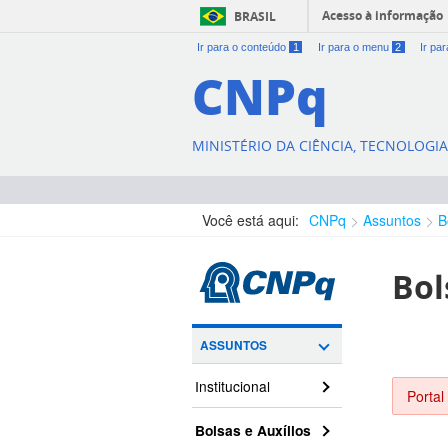
Acesso à informação
BRASIL
Ir para o conteúdo
1
Ir para o menu
2
Ir pa
CNPq
MINISTÉRIO DA CIÊNCIA, TECNOLOGI
Você está aqui:
CNPq
Assuntos
B
Bol
ASSUNTOS
Institucional
Portal
Bolsas e Auxílios