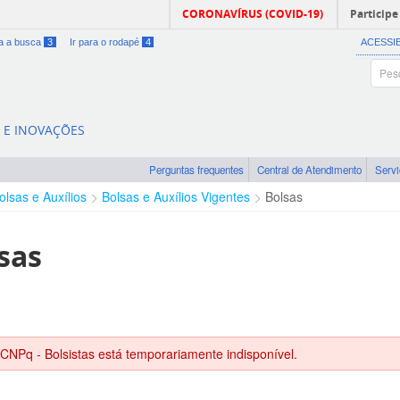
CORONAVÍRUS (COVID-19)
Participe
ra a busca
3
Ir para o rodapé
4
ACESSI
A E INOVAÇÕES
Perguntas frequentes
Central de Atendimento
Serv
olsas e Auxílios
Bolsas e Auxílios Vigentes
Bolsas
sas
 CNPq - Bolsistas está temporariamente indisponível.