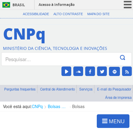
Acesso à informação
BRASIL
CORONAVÍRUS (COVID-19)
ACESSIBILIDADE
ALTO CONTRASTE
MAPA DO SITE
Participe
CNPq
Serviços
Legislação
MINISTÉRIO DA CIÊNCIA, TECNOLOGIA E INOVAÇÕES
Canais
Perguntas frequentes
Central de Atendimento
Serviços
E-mail do Pesquisador
Área de imprensa
Você está aqui:
CNPq
Bolsas e Auxílios Vigentes
Bolsas
MENU