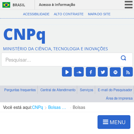
Acesso à informação
BRASIL
CORONAVÍRUS (COVID-19)
ACESSIBILIDADE
ALTO CONTRASTE
MAPA DO SITE
Participe
CNPq
Serviços
Legislação
MINISTÉRIO DA CIÊNCIA, TECNOLOGIA E INOVAÇÕES
Canais
Perguntas frequentes
Central de Atendimento
Serviços
E-mail do Pesquisador
Área de imprensa
Você está aqui:
CNPq
Bolsas e Auxílios Vigentes
Bolsas
MENU