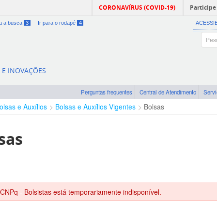
CORONAVÍRUS (COVID-19)
Participe
ra a busca
3
Ir para o rodapé
4
ACESSI
A E INOVAÇÕES
Perguntas frequentes
Central de Atendimento
Serv
olsas e Auxílios
Bolsas e Auxílios Vigentes
Bolsas
sas
 CNPq - Bolsistas está temporariamente indisponível.