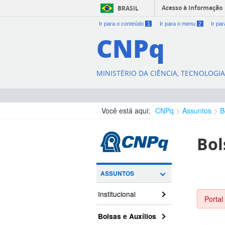
Acesso à informação
BRASIL
Ir para o conteúdo
1
Ir para o menu
2
Ir pa
CNPq
MINISTÉRIO DA CIÊNCIA, TECNOLOGI
Você está aqui:
CNPq
Assuntos
B
Bol
ASSUNTOS
Institucional
Portal
Bolsas e Auxílios