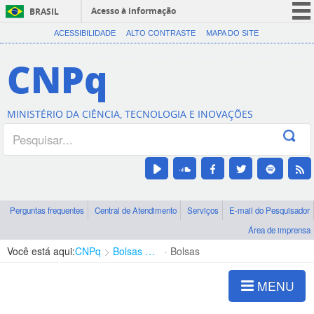
Acesso à informação
BRASIL
CORONAVÍRUS (COVID-19)
ACESSIBILIDADE
ALTO CONTRASTE
MAPA DO SITE
Participe
CNPq
Serviços
Legislação
MINISTÉRIO DA CIÊNCIA, TECNOLOGIA E INOVAÇÕES
Canais
Perguntas frequentes
Central de Atendimento
Serviços
E-mail do Pesquisador
Área de imprensa
Você está aqui:
CNPq
Bolsas e Auxílios Vigentes
Bolsas
MENU