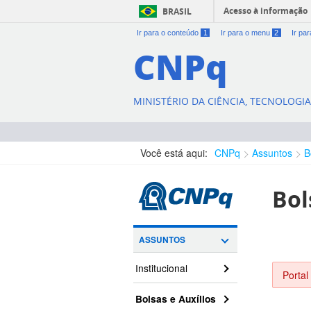
Acesso à informação
BRASIL
Ir para o conteúdo
1
Ir para o menu
2
Ir pa
CNPq
MINISTÉRIO DA CIÊNCIA, TECNOLOGI
Você está aqui:
CNPq
Assuntos
B
Bol
ASSUNTOS
Institucional
Portal
Bolsas e Auxílios