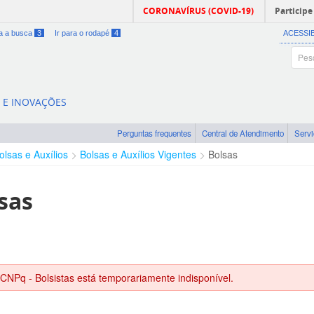
CORONAVÍRUS (COVID-19)
Participe
ra a busca
3
Ir para o rodapé
4
ACESSI
A E INOVAÇÕES
Perguntas frequentes
Central de Atendimento
Serv
olsas e Auxílios
Bolsas e Auxílios Vigentes
Bolsas
sas
 CNPq - Bolsistas está temporariamente indisponível.