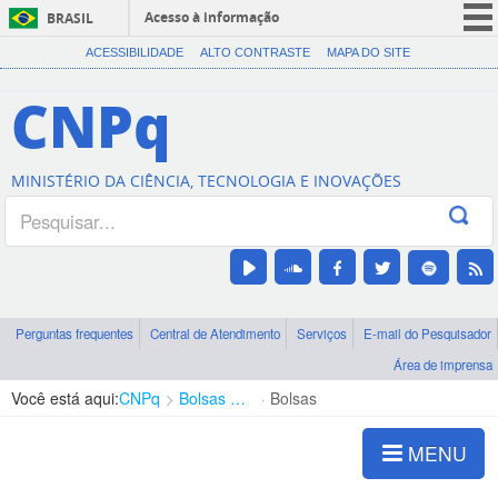
Acesso à informação
BRASIL
CORONAVÍRUS (COVID-19)
ACESSIBILIDADE
ALTO CONTRASTE
MAPA DO SITE
Participe
CNPq
Serviços
Legislação
MINISTÉRIO DA CIÊNCIA, TECNOLOGIA E INOVAÇÕES
Canais
Perguntas frequentes
Central de Atendimento
Serviços
E-mail do Pesquisador
Área de imprensa
Você está aqui:
CNPq
Bolsas e Auxílios Vigentes
Bolsas
MENU