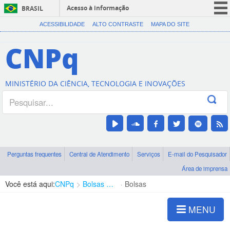
Acesso à informação
BRASIL
CORONAVÍRUS (COVID-19)
ACESSIBILIDADE
ALTO CONTRASTE
MAPA DO SITE
Participe
CNPq
Serviços
Legislação
MINISTÉRIO DA CIÊNCIA, TECNOLOGIA E INOVAÇÕES
Canais
Perguntas frequentes
Central de Atendimento
Serviços
E-mail do Pesquisador
Área de imprensa
Você está aqui:
CNPq
Bolsas e Auxílios Vigentes
Bolsas
MENU