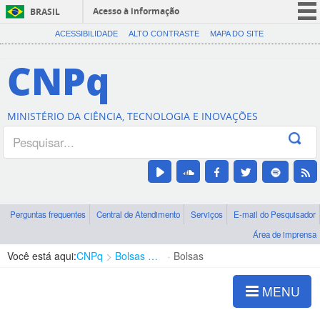
Acesso à informação
BRASIL
CORONAVÍRUS (COVID-19)
ACESSIBILIDADE
ALTO CONTRASTE
MAPA DO SITE
Participe
CNPq
Serviços
Legislação
MINISTÉRIO DA CIÊNCIA, TECNOLOGIA E INOVAÇÕES
Canais
Perguntas frequentes
Central de Atendimento
Serviços
E-mail do Pesquisador
Área de imprensa
Você está aqui:
CNPq
Bolsas e Auxílios Vigentes
Bolsas
MENU