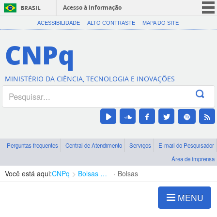
Acesso à informação
BRASIL
CORONAVÍRUS (COVID-19)
ACESSIBILIDADE
ALTO CONTRASTE
MAPA DO SITE
Participe
CNPq
Serviços
Legislação
MINISTÉRIO DA CIÊNCIA, TECNOLOGIA E INOVAÇÕES
Canais
Perguntas frequentes
Central de Atendimento
Serviços
E-mail do Pesquisador
Área de imprensa
Você está aqui:
CNPq
Bolsas e Auxílios Vigentes
Bolsas
MENU