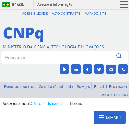
Acesso à informação
BRASIL
CORONAVÍRUS (COVID-19)
ACESSIBILIDADE
ALTO CONTRASTE
MAPA DO SITE
Participe
CNPq
Serviços
Legislação
MINISTÉRIO DA CIÊNCIA, TECNOLOGIA E INOVAÇÕES
Canais
Perguntas frequentes
Central de Atendimento
Serviços
E-mail do Pesquisador
Área de imprensa
Você está aqui:
CNPq
Bolsas e Auxílios Vigentes
Bolsas
MENU