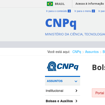
Acesso à informação
BRASIL
Ir para o conteúdo
1
Ir para o menu
2
Ir pa
CNPq
MINISTÉRIO DA CIÊNCIA, TECNOLOGI
Você está aqui:
CNPq
Assuntos
B
Bol
ASSUNTOS
Institucional
Portal
Bolsas e Auxílios