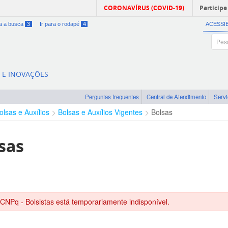
CORONAVÍRUS (COVID-19)
Participe
ra a busca
3
Ir para o rodapé
4
ACESSI
A E INOVAÇÕES
Perguntas frequentes
Central de Atendimento
Serv
olsas e Auxílios
Bolsas e Auxílios Vigentes
Bolsas
sas
 CNPq - Bolsistas está temporariamente indisponível.