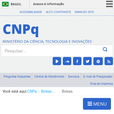
Acesso à informação
BRASIL
CORONAVÍRUS (COVID-19)
ACESSIBILIDADE
ALTO CONTRASTE
MAPA DO SITE
Participe
CNPq
Serviços
Legislação
MINISTÉRIO DA CIÊNCIA, TECNOLOGIA E INOVAÇÕES
Canais
Perguntas frequentes
Central de Atendimento
Serviços
E-mail do Pesquisador
Área de imprensa
Você está aqui:
CNPq
Bolsas e Auxílios Vigentes
Bolsas
MENU