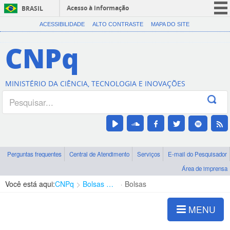
Acesso à informação
BRASIL
CORONAVÍRUS (COVID-19)
ACESSIBILIDADE
ALTO CONTRASTE
MAPA DO SITE
Participe
CNPq
Serviços
Legislação
MINISTÉRIO DA CIÊNCIA, TECNOLOGIA E INOVAÇÕES
Canais
Perguntas frequentes
Central de Atendimento
Serviços
E-mail do Pesquisador
Área de imprensa
Você está aqui:
CNPq
Bolsas e Auxílios Vigentes
Bolsas
MENU