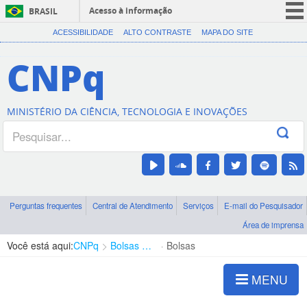
Acesso à informação
BRASIL
CORONAVÍRUS (COVID-19)
ACESSIBILIDADE
ALTO CONTRASTE
MAPA DO SITE
Participe
CNPq
Serviços
Legislação
MINISTÉRIO DA CIÊNCIA, TECNOLOGIA E INOVAÇÕES
Canais
Perguntas frequentes
Central de Atendimento
Serviços
E-mail do Pesquisador
Área de imprensa
Você está aqui:
CNPq
Bolsas e Auxílios Vigentes
Bolsas
MENU