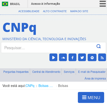
Acesso à informação
BRASIL
CORONAVÍRUS (COVID-19)
ACESSIBILIDADE
ALTO CONTRASTE
MAPA DO SITE
Participe
CNPq
Serviços
Legislação
MINISTÉRIO DA CIÊNCIA, TECNOLOGIA E INOVAÇÕES
Canais
Perguntas frequentes
Central de Atendimento
Serviços
E-mail do Pesquisador
Área de imprensa
Você está aqui:
CNPq
Bolsas e Auxílios Vigentes
Bolsas
MENU