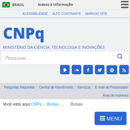
Acesso à informação
BRASIL
CORONAVÍRUS (COVID-19)
ACESSIBILIDADE
ALTO CONTRASTE
MAPA DO SITE
Participe
CNPq
Serviços
Legislação
MINISTÉRIO DA CIÊNCIA, TECNOLOGIA E INOVAÇÕES
Canais
Perguntas frequentes
Central de Atendimento
Serviços
E-mail do Pesquisador
Área de imprensa
Você está aqui:
CNPq
Bolsas e Auxílios Vigentes
Bolsas
MENU