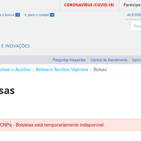
CORONAVÍRUS (COVID-19)
Participe
ra a busca
3
Ir para o rodapé
4
ACESSI
A E INOVAÇÕES
Perguntas frequentes
Central de Atendimento
Serv
olsas e Auxílios
Bolsas e Auxílios Vigentes
Bolsas
sas
 CNPq - Bolsistas está temporariamente indisponível.