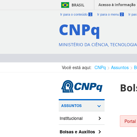
Acesso à informação
BRASIL
Ir para o conteúdo
1
Ir para o menu
2
Ir pa
CNPq
MINISTÉRIO DA CIÊNCIA, TECNOLOGI
Você está aqui:
CNPq
Assuntos
B
Bol
ASSUNTOS
Institucional
Portal
Bolsas e Auxílios