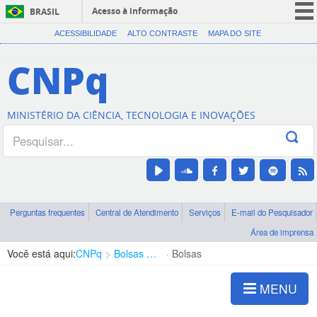
Acesso à informação
BRASIL
CORONAVÍRUS (COVID-19)
ACESSIBILIDADE
ALTO CONTRASTE
MAPA DO SITE
Participe
CNPq
Serviços
Legislação
MINISTÉRIO DA CIÊNCIA, TECNOLOGIA E INOVAÇÕES
Canais
Perguntas frequentes
Central de Atendimento
Serviços
E-mail do Pesquisador
Área de imprensa
Você está aqui:
CNPq
Bolsas e Auxílios Vigentes
Bolsas
MENU