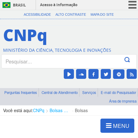
Acesso à informação
BRASIL
CORONAVÍRUS (COVID-19)
ACESSIBILIDADE
ALTO CONTRASTE
MAPA DO SITE
Participe
CNPq
Serviços
Legislação
MINISTÉRIO DA CIÊNCIA, TECNOLOGIA E INOVAÇÕES
Canais
Perguntas frequentes
Central de Atendimento
Serviços
E-mail do Pesquisador
Área de imprensa
Você está aqui:
CNPq
Bolsas e Auxílios Vigentes
Bolsas
MENU