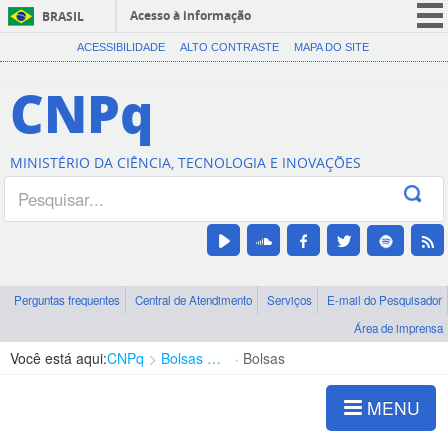
Acesso à informação
BRASIL
CORONAVÍRUS (COVID-19)
ACESSIBILIDADE
ALTO CONTRASTE
MAPA DO SITE
Participe
CNPq
Serviços
Legislação
MINISTÉRIO DA CIÊNCIA, TECNOLOGIA E INOVAÇÕES
Canais
Perguntas frequentes
Central de Atendimento
Serviços
E-mail do Pesquisador
Área de imprensa
Você está aqui:
CNPq
Bolsas e Auxílios Vigentes
Bolsas
MENU