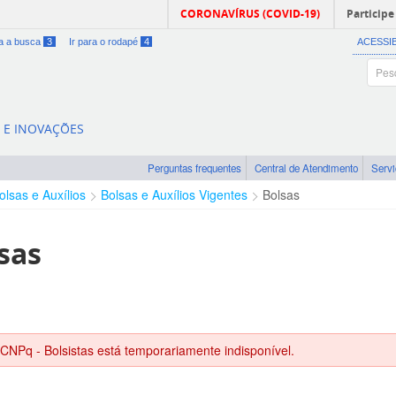
CORONAVÍRUS (COVID-19)
Participe
ra a busca
3
Ir para o rodapé
4
ACESSI
A E INOVAÇÕES
Perguntas frequentes
Central de Atendimento
Serv
olsas e Auxílios
Bolsas e Auxílios Vigentes
Bolsas
sas
 CNPq - Bolsistas está temporariamente indisponível.