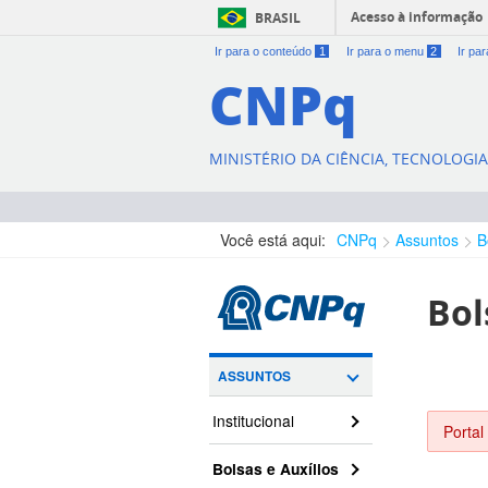
Acesso à informação
BRASIL
Ir para o conteúdo
1
Ir para o menu
2
Ir pa
CNPq
MINISTÉRIO DA CIÊNCIA, TECNOLOGI
Você está aqui:
CNPq
Assuntos
B
Bol
ASSUNTOS
Institucional
Portal
Bolsas e Auxílios