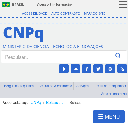
Acesso à informação
BRASIL
CORONAVÍRUS (COVID-19)
ACESSIBILIDADE
ALTO CONTRASTE
MAPA DO SITE
Participe
CNPq
Serviços
Legislação
MINISTÉRIO DA CIÊNCIA, TECNOLOGIA E INOVAÇÕES
Canais
Perguntas frequentes
Central de Atendimento
Serviços
E-mail do Pesquisador
Área de imprensa
Você está aqui:
CNPq
Bolsas e Auxílios Vigentes
Bolsas
MENU